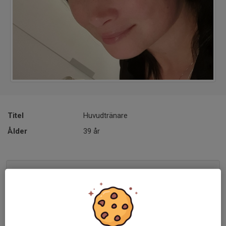
Titel
Huvudtränare
Ålder
39 år
Utbildningar:
UEFA C
SvFF D 