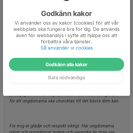
SvFF Mv D
Godkänn kakor
Licenserad PT
Vi använder oss av kakor (cookies) för att vår
webbplats ska fungera bra för dig. De används
även för webbanalys i syfte att hjälpa oss att
förbättra våra tjänster.
Jobbar som Scrum master (coach) 
Så använder vi cookies
Jag har Lucas 9 år i P16/17 laget samt Nadja 12 år i 
F12/13 laget.
Godkänn alla kakor
Bara nödvändiga
Jag har ingen speciell erfarenhet av fotboll men är 
pedagogisk och lär mig nya saker hela tiden och gör allt 
för att ungdomarna ska utvecklas till det bästa dom kan. 
För mig är glädje och respekt viktigt. Har ungdomarna 
roligt och respekterar ledare och varandra lär man sig 