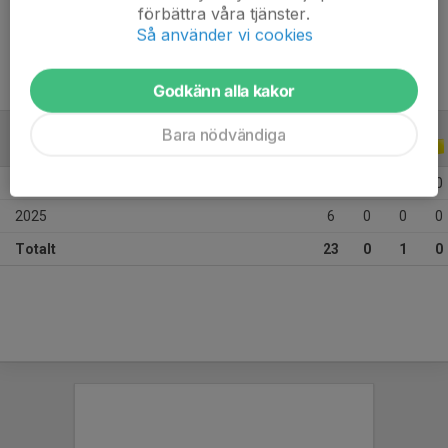
förbättra våra tjänster.
Ålder
12 år
Så använder vi cookies
Godkänn alla kakor
Bara nödvändiga
ALLA SERIER
ALLA ÅR
2026
17
0
1
0
2025
6
0
0
0
Totalt
23
0
1
0