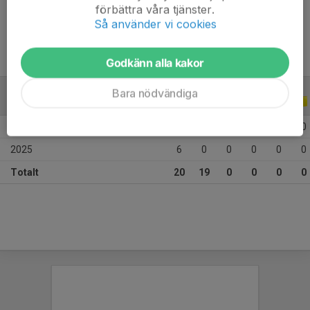
förbättra våra tjänster.
Ålder
13 år
Så använder vi cookies
Godkänn alla kakor
Bara nödvändiga
ALLA SERIER
ALLA ÅR
2026
14
19
0
0
0
0
2025
6
0
0
0
0
0
Totalt
20
19
0
0
0
0