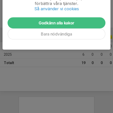
förbättra våra tjänster.
Ålder
11 år
Så använder vi cookies
Godkänn alla kakor
Bara nödvändiga
ALLA SERIER
ALLA ÅR
2026
13
0
0
0
2025
6
0
0
0
Totalt
19
0
0
0