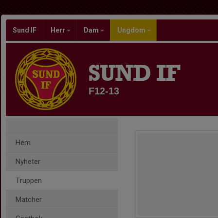
Sund IF
Herr
Dam
Ungdom
SUND IF
F12-13
Hem
Nyheter
Truppen
Matcher