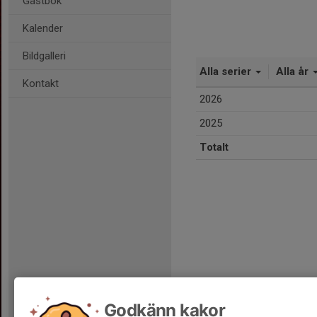
Gästbok
Kalender
Bildgalleri
Alla serier
Alla år
Kontakt
2026
2025
Totalt
Godkänn kakor