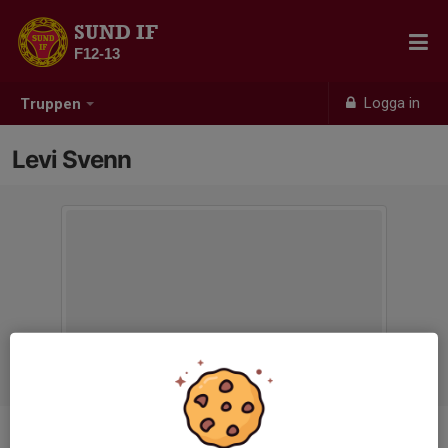
SUND IF
F12-13
Logga in
Truppen
Levi Svenn
Titel
Tränare