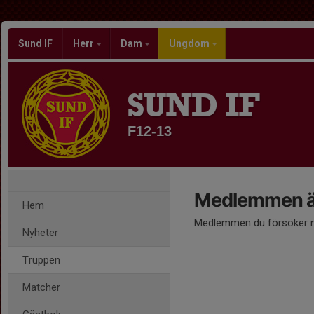
Sund IF
Herr
Dam
Ungdom
SUND IF
F12-13
Medlemmen är
Hem
Medlemmen du försöker nå
Nyheter
Truppen
Matcher