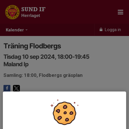
SUND IF
Herrlaget
Logga in
Kalender
Träning Flodbergs
Tisdag 10 sep 2024, 18:00-19:45
Maland Ip
Samling: 18:00, Flodbergs gräsplan