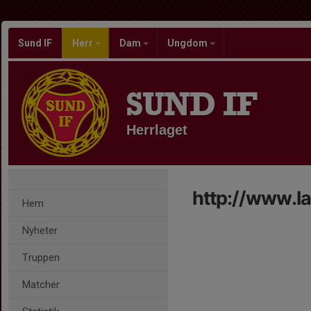
Sund IF
Herr
Dam
Ungdom
SUND IF
Herrlaget
http://www.l
Hem
Nyheter
Truppen
Matcher