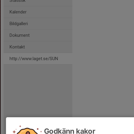
Statistik
Kalender
Bildgalleri
Dokument
Kontakt
http://www.laget.se/SUN
Godkänn kakor