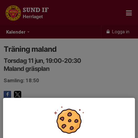
SUND IF
Herrlaget
Logga in
Kalender
Träning maland
Torsdag 11 jun, 19:00-20:30
Maland gräsplan
Samling: 18:50