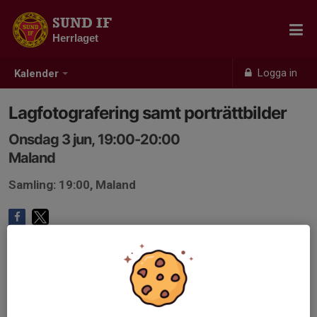
SUND IF
Herrlaget
Logga in
Kalender
Lagfotografering samt porträttbilder
Onsdag 3 jun, 19:00-20:00
Maland
Samling: 19:00, Maland