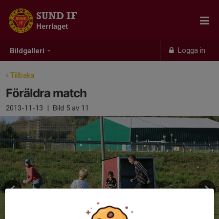
SUND IF
Herrlaget
Logga in
Bildgalleri
Tillbaka
Föräldra match
2013-11-13
|
Bild
5
av 11