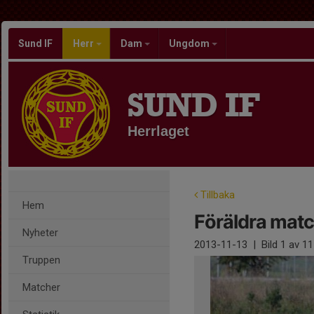
Sund IF
Herr
Dam
Ungdom
SUND IF
Herrlaget
Tillbaka
Hem
Föräldra mat
Nyheter
2013-11-13
|
Bild
1
av 11
Truppen
Matcher