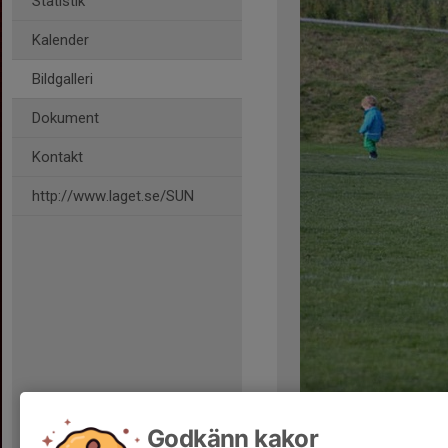
Statistik
Kalender
Bildgalleri
Dokument
Kontakt
http://www.laget.se/SUN
Kommentarer
Godkänn kakor