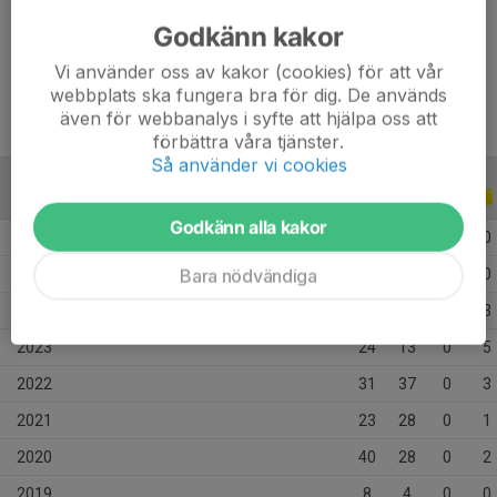
Ålder
22 år
Godkänn kakor
Tidigare klubbar
Kubikenborgs If
Vi använder oss av kakor (cookies) för att vår
webbplats ska fungera bra för dig. De används
även för webbanalys i syfte att hjälpa oss att
förbättra våra tjänster.
Så använder vi cookies
ALLA SERIER
ALLA ÅR
Godkänn alla kakor
2026
12
0
0
0
Bara nödvändiga
2025
8
3
0
0
2024
19
10
0
3
2023
24
13
0
5
2022
31
37
0
3
2021
23
28
0
1
2020
40
28
0
2
2019
8
4
0
0