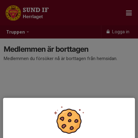
SUND IF
Herrlaget
Logga in
Truppen
Medlemmen är borttagen
Medlemmen du försöker nå är borttagen från hemsidan.