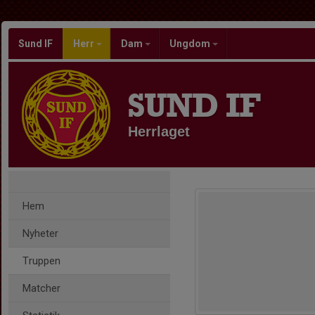
Sund IF
Herr
Dam
Ungdom
SUND IF
Herrlaget
Hem
Nyheter
Truppen
Matcher