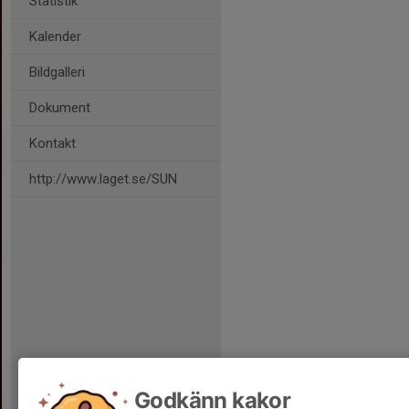
Statistik
Kalender
Bildgalleri
Dokument
Kontakt
http://www.laget.se/SUN
Godkänn kakor