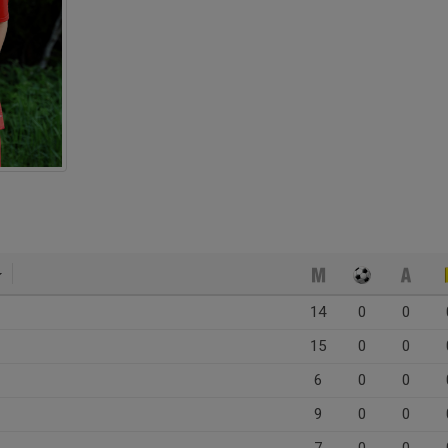
14
0
0
15
0
0
6
0
0
9
0
0