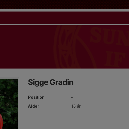
Sigge Gradin
Position
-
Ålder
16 år