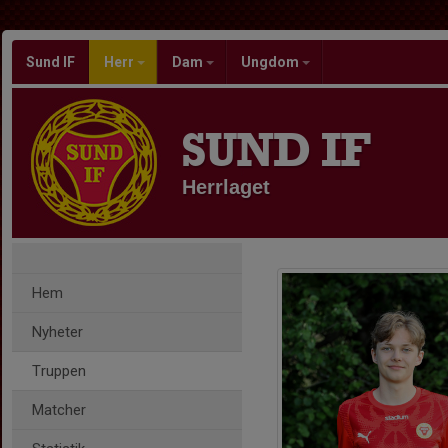
Sund IF
Herr
Dam
Ungdom
SUND IF
Herrlaget
Hem
Nyheter
Truppen
Matcher