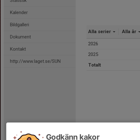
Statistik
Kalender
Bildgalleri
Alla serier
Alla år
Dokument
2026
Kontakt
2025
http://www.laget.se/SUN
Totalt
Godkänn kakor