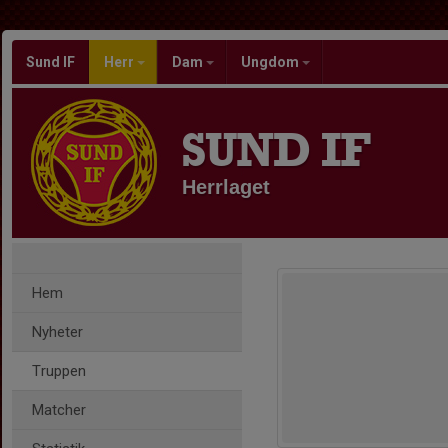
Sund IF
Herr
Dam
Ungdom
SUND IF
Herrlaget
Hem
Nyheter
Truppen
Matcher