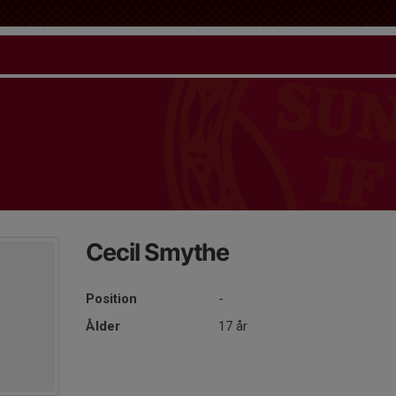
Cecil Smythe
Position
-
Ålder
17 år