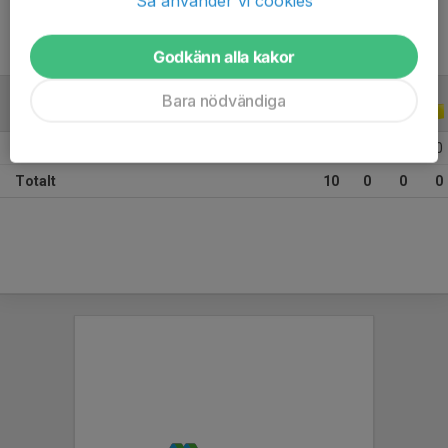
Så använder vi cookies
Godkänn alla kakor
Bara nödvändiga
ALLA SERIER
ALLA ÅR
2026
10
0
0
0
Totalt
10
0
0
0