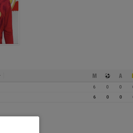
6
0
0
6
0
0