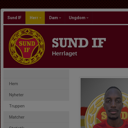
Sund IF
Herr
Dam
Ungdom
SUND IF
Herrlaget
Hem
Nyheter
Truppen
Matcher