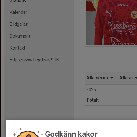
Statistik
Kalender
Bildgalleri
Dokument
Kontakt
http://www.laget.se/SUN
Alla serier
Alla år
2026
Totalt
Godkänn kakor