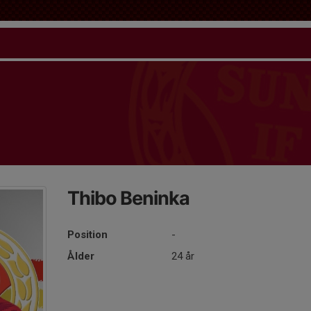
Thibo Beninka
Position
-
Ålder
24 år