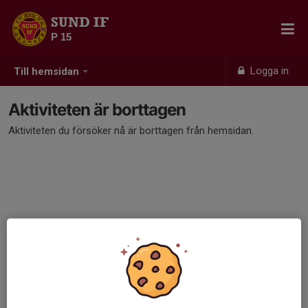
SUND IF
P 15
Logga in
Till hemsidan
Aktiviteten är borttagen
Aktiviteten du försöker nå är borttagen från hemsidan.