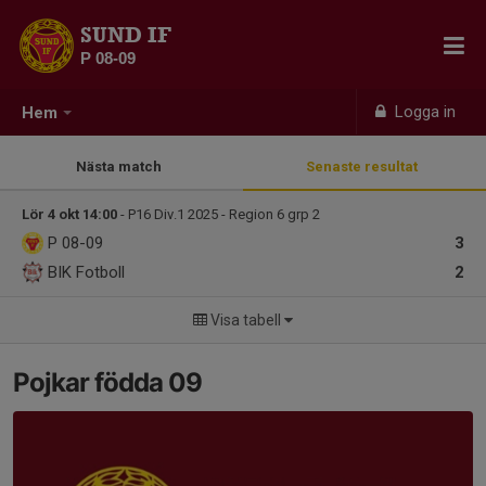
SUND IF
P 08-09
Logga in
Hem
Nästa match
Senaste resultat
Lör 4 okt 14:00
- P16 Div.1 2025 - Region 6 grp 2
P 08-09
3
BIK Fotboll
2
Visa tabell
Pojkar födda 09