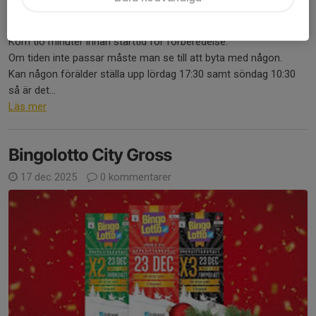
20 jan, 12:56
1 kommentar
Här kommer kioskschema för Sund Women Cup
Kom tio minuter innan starttid för förberedelse.
Om tiden inte passar måste man se till att byta med någon.
Kan någon förälder ställa upp lördag 17:30 samt söndag 10:30
så är det...
Läs mer
Bingolotto City Gross
17 dec 2025
0 kommentarer