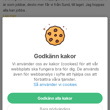
är som jobbar, desto mer får vi från Sund, till laget. Jag hoppas
alla kan jobba...
Läs mer
Sundcupen 13-15/2
9 feb, 08:51
0 kommentarer
Finns några frivilliga föräldrar till kiosktjänst i helgen?
Vi saknar en person på lördag 10:30-14:00.
Godkänn kakor
På söndag saknas 1 10:30:14:30 samt tre till sista passet 14:30-
Vi använder oss av kakor (cookies) för att vår
18:00
webbplats ska fungera bra för dig. De används
Meddela mig på 070-3800101
även för webbanalys i syfte att hjälpa oss att
förbättra våra tjänster.
/Andreas
Så använder vi cookies
Läs mer
Godkänn alla kakor
Sund Women Cup
Bara nödvändiga