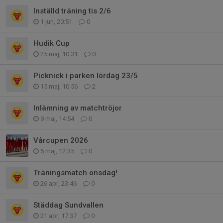
Inställd träning tis 2/6
1 jun, 20:51
0
Hudik Cup
25 maj, 10:31
0
Picknick i parken lördag 23/5
15 maj, 10:56
2
Inlämning av matchtröjor
9 maj, 14:54
0
Vårcupen 2026
5 maj, 12:35
0
Träningsmatch onsdag!
26 apr, 23:46
0
Städdag Sundvallen
21 apr, 17:37
0