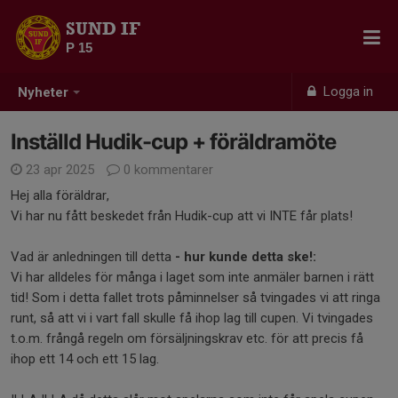
SUND IF
P 15
Logga in
Nyheter
Inställd Hudik-cup + föräldramöte
23 apr 2025
0 kommentarer
Hej alla föräldrar,
Vi har nu fått beskedet från Hudik-cup att vi INTE får plats!
Vad är anledningen till detta
- hur kunde detta ske!:
Vi har alldeles för många i laget som inte anmäler barnen i rätt
tid! Som i detta fallet trots påminnelser så tvingades vi att ringa
runt, så att vi i vart fall skulle få ihop lag till cupen. Vi tvingades
t.o.m. frångå regeln om försäljningskrav etc. för att precis få
ihop ett 14 och ett 15 lag.