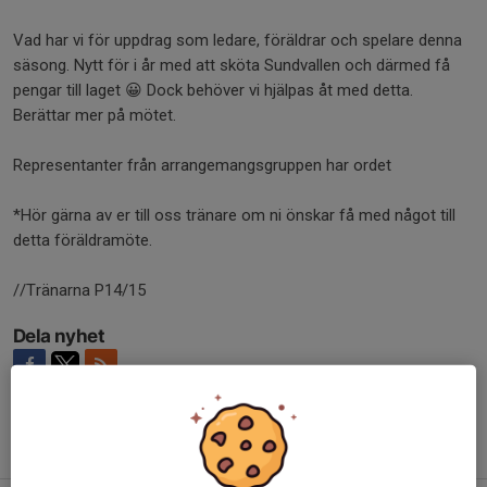
Vad har vi för uppdrag som ledare, föräldrar och spelare denna
säsong. Nytt för i år med att sköta Sundvallen och därmed få
pengar till laget 😀 Dock behöver vi hjälpas åt med detta.
Berättar mer på mötet.
Representanter från arrangemangsgruppen har ordet
*Hör gärna av er till oss tränare om ni önskar få med något till
detta föräldramöte.
//Tränarna P14/15
Dela nyhet
Tidigare nyheter