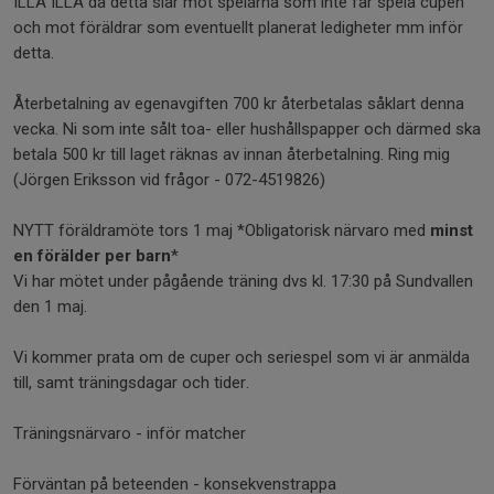
ILLA ILLA då detta slår mot spelarna som inte får spela cupen
och mot föräldrar som eventuellt planerat ledigheter mm inför
detta.
Återbetalning av egenavgiften 700 kr återbetalas såklart denna
vecka. Ni som inte sålt toa- eller hushållspapper och därmed ska
betala 500 kr till laget räknas av innan återbetalning. Ring mig
(Jörgen Eriksson vid frågor - 072-4519826)
NYTT föräldramöte tors 1 maj *Obligatorisk närvaro med
minst
en förälder per barn
*
Vi har mötet under pågående träning dvs kl. 17:30 på Sundvallen
den 1 maj.
Vi kommer prata om de cuper och seriespel som vi är anmälda
till, samt träningsdagar och tider.
Träningsnärvaro - inför matcher
Förväntan på beteenden - konsekvenstrappa