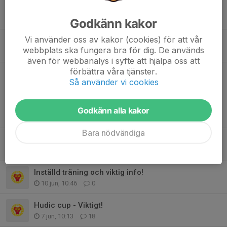
Inställd träning mån 3/8
3 aug, 10:16
0
Godkänn kakor
Vi använder oss av kakor (cookies) för att vår
Ändrad träningstid
webbplats ska fungera bra för dig. De används
20 jul, 12:21
0
även för webbanalys i syfte att hjälpa oss att
förbättra våra tjänster.
Sommaruppehåll 29 juni - 12 juli (startar mån 13 juli)
Så använder vi cookies
28 jun, 19:48
0
Lilla VM fredag - söndag
Godkänn alla kakor
23 jun, 22:07
0
Bara nödvändiga
Inställd träning måndag
21 jun, 16:29
0
Inställd träning och viktig info!
10 jun, 10:46
0
Hudic cup - Viktigt!
7 jun, 10:13
18