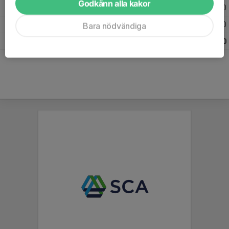
Godkänn alla kakor
2014
10
5
1
0
2013
1
0
0
0
Bara nödvändiga
Totalt
97
7
4
0