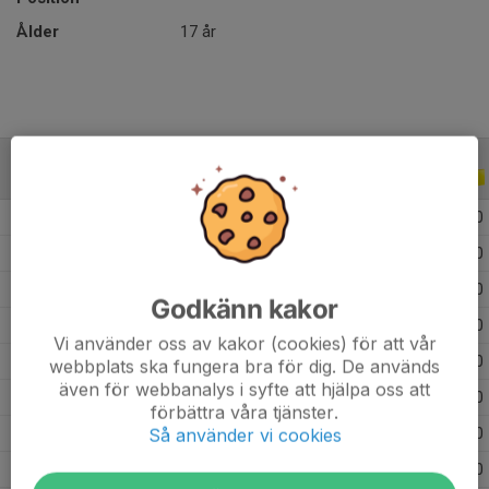
Ålder
17 år
ALLA SERIER
ALLA ÅR
2026
14
0
0
0
2025
16
0
0
0
2021
8
0
0
0
Godkänn kakor
2020
2
0
0
0
Vi använder oss av kakor (cookies) för att vår
2019
18
0
0
0
webbplats ska fungera bra för dig. De används
även för webbanalys i syfte att hjälpa oss att
2018
9
0
0
0
förbättra våra tjänster.
Så använder vi cookies
2017
6
0
0
0
2015
13
2
3
0