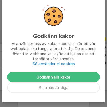
Ålder
17 år
Godkänn kakor
ALLA SERIER
ALLA ÅR
Vi använder oss av kakor (cookies) för att vår
2026
7
0
0
0
webbplats ska fungera bra för dig. De används
även för webbanalys i syfte att hjälpa oss att
2025
3
0
0
0
förbättra våra tjänster.
Så använder vi cookies
Totalt
10
0
0
0
Godkänn alla kakor
Bara nödvändiga