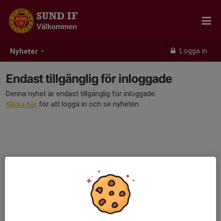
SUND IF
Välkommen
Logga in
Nyheter
Endast tillgänglig för inloggade
Denna nyhet är endast tillgänglig för inloggade.
Klicka här
för att logga in och se nyheten.