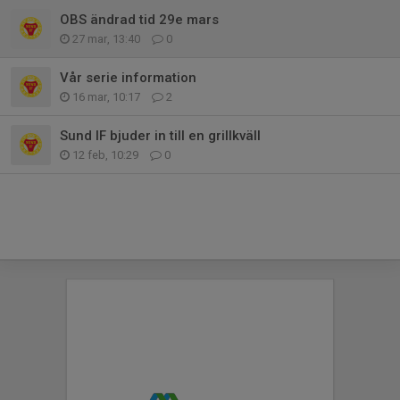
OBS ändrad tid 29e mars
27 mar, 13:40
0
Vår serie information
16 mar, 10:17
2
Sund IF bjuder in till en grillkväll
12 feb, 10:29
0