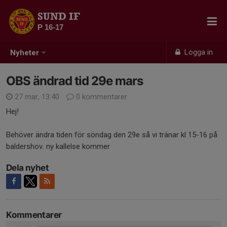
SUND IF
P 16-17
Logga in
Nyheter
OBS ändrad tid 29e mars
27 mar, 13:40
0 kommentarer
Hej!
Behöver ändra tiden för söndag den 29e så vi tränar kl 15-16 på
baldershov. ny kallelse kommer
Dela nyhet
Kommentarer