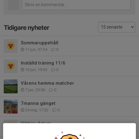
Tidigare nyheter
Sommaruppehåll
11 jun, 07:34
0
Inställd träning 11/6
10 jun, 19:30
0
Vårens hemma matcher
7 jun, 20:06
0
7manna gänget
24 maj, 17:32
0
Viktiga datum
22 maj, 08:40
0