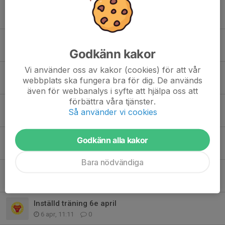
ang matcher 5manna samt 7manna
19 maj, 15:52
0
Inställd träning igen! 17 maj
Godkänn kakor
17 maj, 11:28
0
Vi använder oss av kakor (cookies) för att vår
Obs! Inställd träning 14 maj
webbplats ska fungera bra för dig. De används
14 maj, 08:51
0
även för webbanalys i syfte att hjälpa oss att
förbättra våra tjänster.
alltså wow!
Så använder vi cookies
4 maj, 09:12
2
Kallelser
Godkänn alla kakor
21 apr, 18:34
2
Bara nödvändiga
Fotbollskola 2026
15 apr, 08:25
0
Inställd träning 6e april
6 apr, 11:11
0