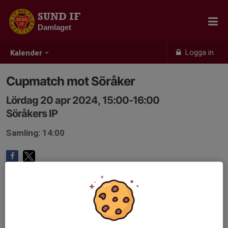
SUND IF
Damlaget
Logga in
Kalender
Cupmatch mot Söråker
Lördag 20 apr 2024, 15:00-16:00
Söråkers IP
Samling: 14:00