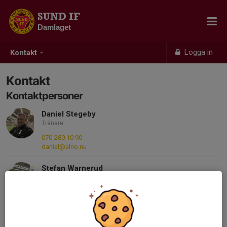
SUND IF
Damlaget
Logga in
Kontakt
Kontakt
Kontaktpersoner
Daniel Stegeby
Tränare
070-280 10 90
daniel@alno.nu
Stefan Warnerud
Tränare
070-361 97 54
warnerud@hotmail.com
Anna-Karin Eriksson Warnerud