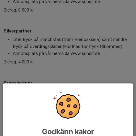
Annonsplats på vår hemsida www.sundif.se
Bidrag: 8 000 kr
Silverpartner
Litet tryck på matchställ (fram eller baksida) samt mindre
tryck på överdragskläder (kostnad för tryck tillkommer)
Annonsplats på vår hemsida www.sundif.se
Bidrag: 4 000 kr
Bronspartner
Litet tryck på shorts samt överdragskläder (kostnad för
tryck tillkommer)
Annonsplats på vår hemsida www.sundif.se
Bidrag: 2 000 kr
Godkänn kakor