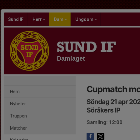
Sund IF
Herr
Dam
Ungdom
SUND IF
Damlaget
Cupmatch mo
Hem
Söndag 21 apr 202
Nyheter
Söråkers IP
Truppen
Samling: 12:00
Matcher