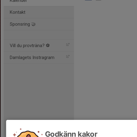
Kalender
Kontakt
Sponsring 🤝
Vill du provträna? ⚽️
Damlagets Instragram
Godkänn kakor