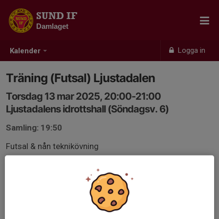
SUND IF
Damlaget
Logga in
Kalender
Träning (Futsal) Ljustadalen
Torsdag 13 mar 2025, 20:00-21:00
Ljustadalens idrottshall (Söndagsv. 6)
Samling: 19:50
Futsal & nån teknikövning