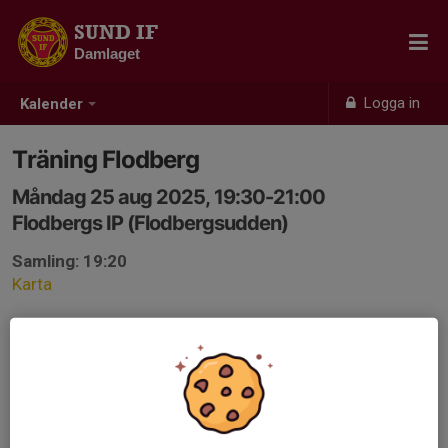
SUND IF
Damlaget
Logga in
Kalender
Träning Flodberg
Måndag 25 aug 2025, 19:30-21:00
Flodbergs IP (Flodbergsudden)
Samling: 19:20
Karta