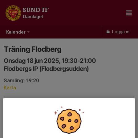
SUND IF
Damlaget
Logga in
Kalender
Träning Flodberg
Onsdag 18 jun 2025, 19:30-21:00
Flodbergs IP (Flodbergsudden)
Samling: 19:20
Karta