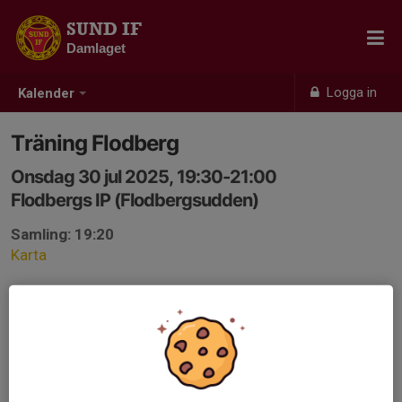
SUND IF
Damlaget
Logga in
Kalender
Träning Flodberg
Onsdag 30 jul 2025, 19:30-21:00
Flodbergs IP (Flodbergsudden)
Samling: 19:20
Karta