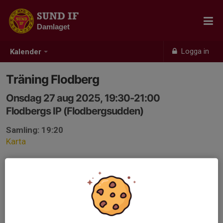
SUND IF
Damlaget
Logga in
Kalender
Träning Flodberg
Onsdag 27 aug 2025, 19:30-21:00
Flodbergs IP (Flodbergsudden)
Samling: 19:20
Karta