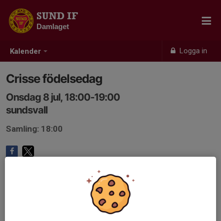
SUND IF
Damlaget
Logga in
Kalender
Crisse födelsedag
Onsdag 8 jul, 18:00-19:00
sundsvall
Samling: 18:00