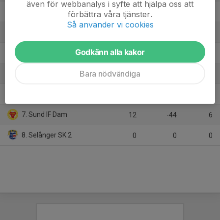
även för webbanalys i syfte att hjälpa oss att
2. Matfors IF
12
2
22
förbättra våra tjänster.
Så använder vi cookies
3. Sundsvalls FF Dam
12
12
18
Godkänn alla kakor
4. Söröje
12
3
18
Bara nödvändiga
5. Medskogsbrons BK
12
-10
15
6. Stöde IF
12
3
13
7. Sund IF Dam
12
-44
6
8. Selånger SK 2
0
0
0