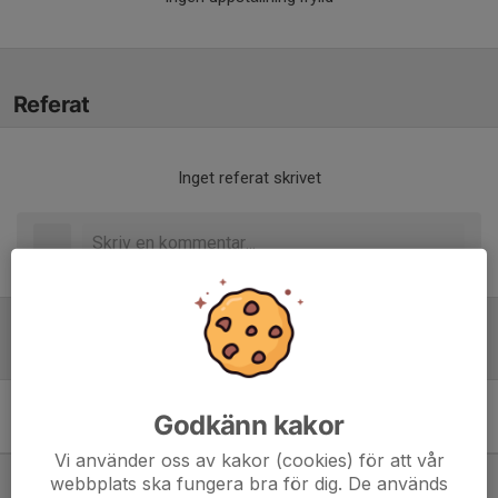
Referat
Inget referat skrivet
Tabell
Div 3 Damer Slutspel A
Godkänn kakor
Medelpad 2024
M
+/-
P
Vi använder oss av kakor (cookies) för att vår
1. Kovlands IF Dam
12
34
28
webbplats ska fungera bra för dig. De används