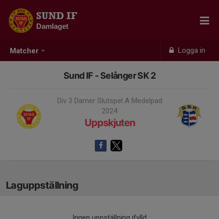
SUND IF
Damlaget
Logga in
Matcher
Sund IF - Selånger SK 2
Div 3 Damer Slutspel A Medelpad
2024
Uppskjuten
Laguppställning
Ingen uppställning ifylld