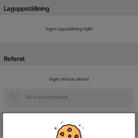
Laguppställning
Ingen uppställning ifylld
Referat
Inget referat skrivet
Tabell