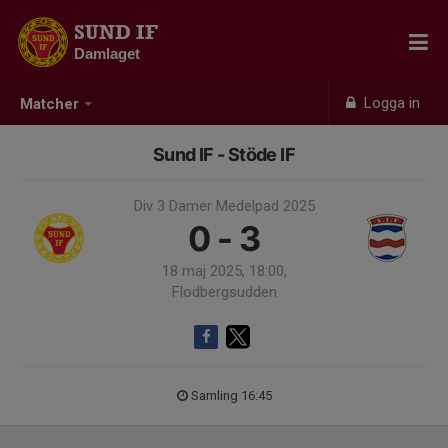
SUND IF
Damlaget
Logga in
Matcher
Sund IF - Stöde IF
Div 3 Damer Medelpad 2025
0 - 3
18 maj 2025, 18:00,
Flodbergsudden
Samling 16:45