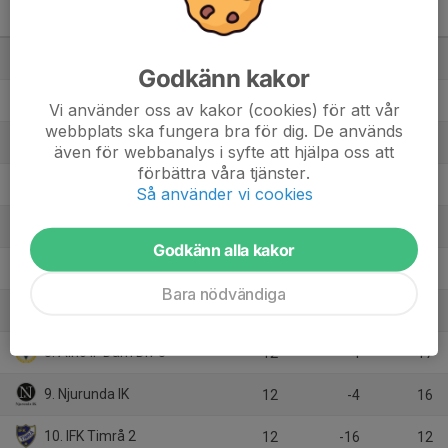
Div 3 Damer Medelpad 2025
M
+/-
P
1. Söröje
12
43
31
Godkänn kakor
2. Sundsvalls FF
12
38
30
Vi använder oss av kakor (cookies) för att vår
webbplats ska fungera bra för dig. De används
3. Kovlands IF
12
32
26
även för webbanalys i syfte att hjälpa oss att
förbättra våra tjänster.
4. Stöde IF
12
22
21
Så använder vi cookies
5. Selånger SK 2 Dam
12
32
20
Godkänn alla kakor
6. Söråkers FF
12
25
20
Bara nödvändiga
7. Medskogsbrons BK
12
5
18
8. Alnö IF Dam Div 3
12
-4
17
9. Njurunda IK
12
-4
16
10. IFK Timrå 2
12
-16
12