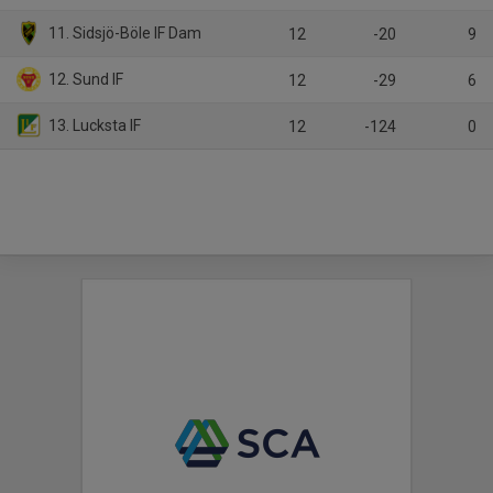
11. Sidsjö-Böle IF Dam
12
-20
9
12. Sund IF
12
-29
6
13. Lucksta IF
12
-124
0