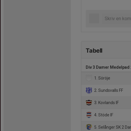
Tabell
Div 3 Damer Medelpad
1. Söröje
2. Sundsvalls FF
3. Kovlands IF
4. Stöde IF
5. Selånger SK 2 D