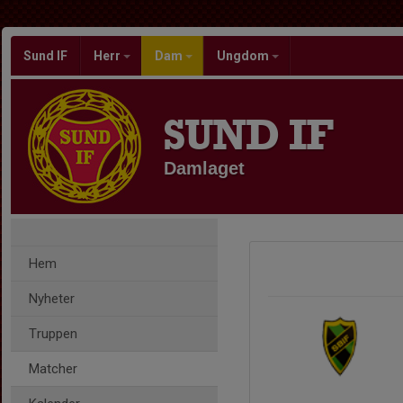
Sund IF
Herr
Dam
Ungdom
SUND IF
Damlaget
Hem
Nyheter
Truppen
Matcher