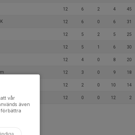
12
6
2
4
45
BK
12
6
0
6
31
12
5
2
5
25
12
5
1
6
30
12
4
0
8
20
Dam
12
3
0
9
18
12
2
0
10
14
att vår
12
0
0
12
2
 används även
 förbättra
ändiga