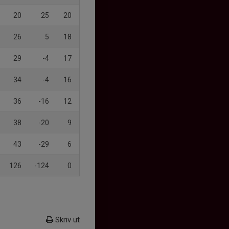
20
25
20
26
5
18
29
-4
17
34
-4
16
36
-16
12
38
-20
9
43
-29
6
126
-124
0
Skriv ut