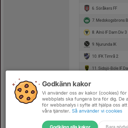
6. Söråkers FF
7. Medskogsbrons 
8. Alnö IF Dam Div 3
9. Njurunda IK
10. IFK Timrå 2
11. Sidsjö-Böle IF 
12. Sund IF
Godkänn kakor
13. Lucksta IF
Vi använder oss av kakor (cookies) för 
webbplats ska fungera bra för dig. De
för webbanalys i syfte att hjälpa oss att
våra tjänster.
Så använder vi cookies
Godkänn alla kakor
Bara nödv