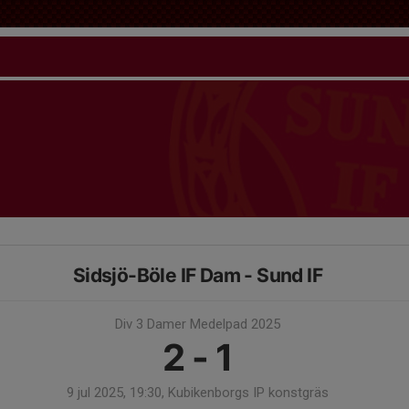
Sidsjö-Böle IF Dam - Sund IF
Div 3 Damer Medelpad 2025
2 - 1
9 jul 2025, 19:30, Kubikenborgs IP konstgräs