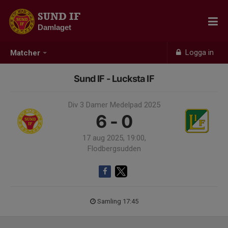
SUND IF
Damlaget
Logga in
Matcher
Sund IF - Lucksta IF
Div 3 Damer Medelpad 2025
6 - 0
17 aug 2025, 19:00,
Flodbergsudden
Samling 17:45