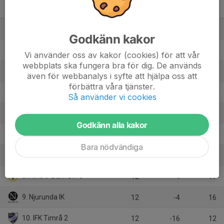
Div 3 Damer Medelpad 2025
M
+/-
P
1. Söröje
12
43
31
Godkänn kakor
2. Sundsvalls FF
12
38
30
Vi använder oss av kakor (cookies) för att vår
webbplats ska fungera bra för dig. De används
3. Kovlands IF
12
32
26
även för webbanalys i syfte att hjälpa oss att
förbättra våra tjänster.
4. Stöde IF
12
22
21
Så använder vi cookies
5. Selånger SK 2 Dam
12
32
20
Godkänn alla kakor
6. Söråkers FF
12
25
20
Bara nödvändiga
7. Medskogsbrons BK
12
5
18
8. Alnö IF Dam Div 3
12
-4
17
9. Njurunda IK
12
-4
16
10. IFK Timrå 2
12
-16
12