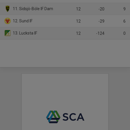
11. Sidsjö-Böle IF Dam
12
-20
9
12. Sund IF
12
-29
6
13. Lucksta IF
12
-124
0