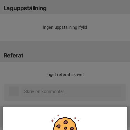
Laguppställning
Ingen uppställning ifylld
Referat
Inget referat skrivet
Tabell