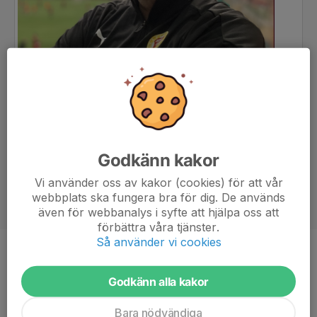
Godkänn kakor
Vi använder oss av kakor (cookies) för att vår
webbplats ska fungera bra för dig. De används
även för webbanalys i syfte att hjälpa oss att
förbättra våra tjänster.
Så använder vi cookies
Titel
Tränare
Ålder
53 år
Godkänn alla kakor
Bara nödvändiga