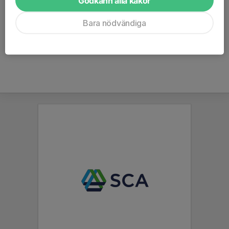
Godkänn alla kakor
Otroligt löpstark och orädd mittfältare/forward, tvåfotad 
Bara nödvändiga
målskytt som aldrig ger upp en kamp.