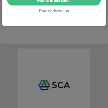
Godkänn alla kakor
Stabil back med bra skott som aldrig ger upp. En riktig 
Bara nödvändiga
krigare som trivs när det är ett tufft och hårt spel.