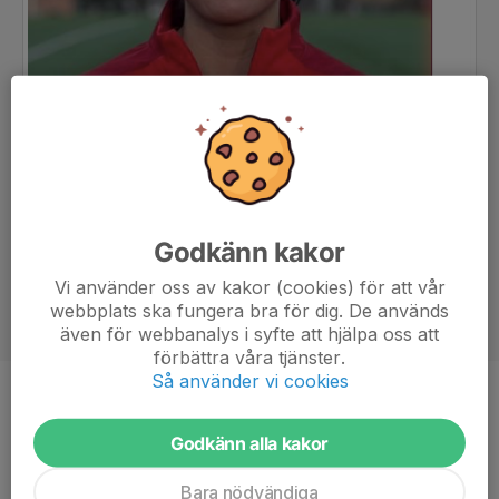
Godkänn kakor
Vi använder oss av kakor (cookies) för att vår
webbplats ska fungera bra för dig. De används
även för webbanalys i syfte att hjälpa oss att
förbättra våra tjänster.
Så använder vi cookies
Position
-
Ålder
19 år
Godkänn alla kakor
Bara nödvändiga