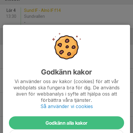
Lör 4
Sund IF - Alnö IF f14
13:30
Sundvallen
-
December
Fre 12
Sund IF - Selånger SK
14:00
Timrå Fotbollshall
-
Godkänn kakor
Lör 13
Fränsta IK - Sund IF
08:30
Timrå Fotbollshall
Vi använder oss av kakor (cookies) för att vår
-
webbplats ska fungera bra för dig. De används
även för webbanalys i syfte att hjälpa oss att
Lör 13
Heffnersklubbans BK - Sund IF
förbättra våra tjänster.
12:30
Timrå Fotbollshall
Så använder vi cookies
-
Godkänn alla kakor
Lör 13
Sidsjö-Böle IF - Sund IF
18:00
Timrå Fotbollshall