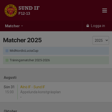
SUND IF
F12-13
Logga in
Matcher
Matcher 2025
MidNordicLuciaCup
Träningsmatcher 2025-2026
Augusti
Sön 31
Alnö IF - Sund IF
15:00
Äppelunda konstgräsplan
-
Oktober