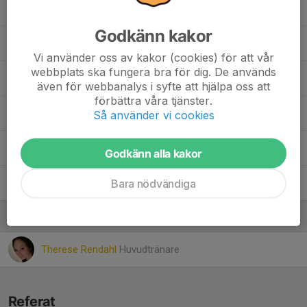
13. Nellie Mejias
Godkänn kakor
11. Nova Nyström
Vi använder oss av kakor (cookies) för att vår
webbplats ska fungera bra för dig. De används
18. Nova Wallström
även för webbanalys i syfte att hjälpa oss att
förbättra våra tjänster.
8. Ranim Kaddoura
Så använder vi cookies
10. Yaiza Karlsson
Godkänn alla kakor
Bara nödvändiga
12. Zaga-Li Larsson
Ledare
Therese Rendahl
Huvudtränare
Referat