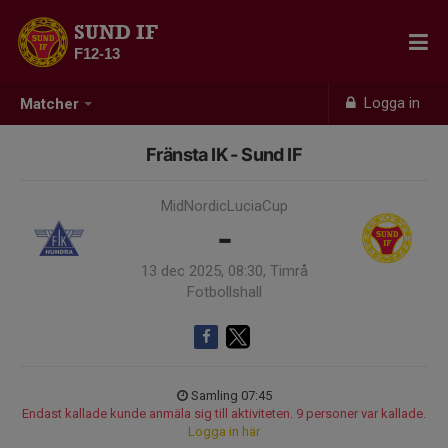
SUND IF
F12-13
Logga in
Matcher
Fränsta IK - Sund IF
MidNordicLuciaCup
-
13 dec 2025, 08:30, Timrå
Fotbollshall
Samling 07:45
Endast kallade kunde anmäla sig till aktiviteten. 9 personer var kallade.
Logga in här