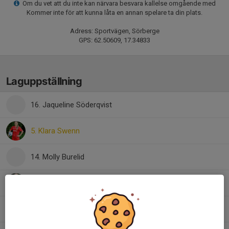
Om du vet att du inte kan närvara besvara kallelse omgående med
Kommer inte för att kunna låta en annan spelare ta din plats.
Adress: Sportvägen, Sörberge
GPS: 62.50609, 17.34833
Laguppställning
16. Jaqueline Söderqvist
5. Klara Swenn
14. Molly Burelid
26. Molly Vassman
3. Nadja Rendahl