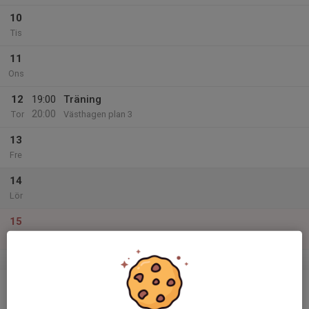
10
Tis
11
Ons
12
19:00
Träning
20:00
Tor
Västhagen plan 3
13
Fre
14
Lör
15
Sön
v.12
16
21:00
Träningen
22:00
Mån
Västhagen plan 3