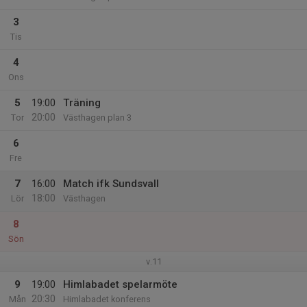
3
Tis
4
Ons
5
19:00
Träning
20:00
Tor
Västhagen plan 3
6
Fre
7
16:00
Match ifk Sundsvall
18:00
Lör
Västhagen
8
Sön
v.11
9
19:00
Himlabadet spelarmöte
20:30
Mån
Himlabadet konferens