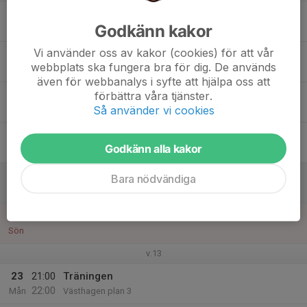
17
Godkänn kakor
Tis
Vi använder oss av kakor (cookies) för att vår
18
webbplats ska fungera bra för dig. De används
Ons
även för webbanalys i syfte att hjälpa oss att
19
19:00
Träning
förbättra våra tjänster.
20:00
Så använder vi cookies
Tor
Västhagen plan 3
20
Godkänn alla kakor
Fre
21
12:00
Match Selånger
Bara nödvändiga
14:00
Lör
Bergsåker konstgräs
22
Sön
v.13
23
21:00
Träningen
22:00
Mån
Västhagen plan 3