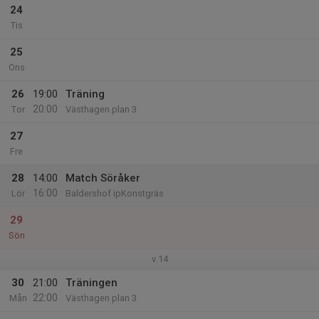
24
Tis
25
Ons
26
19:00
Träning
20:00
Tor
Västhagen plan 3
27
Fre
28
14:00
Match Söråker
16:00
Lör
Baldershof ipKonstgräs
29
Sön
v.14
30
21:00
Träningen
22:00
Mån
Västhagen plan 3