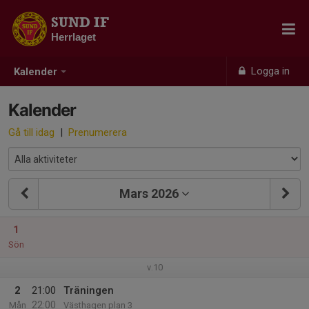
SUND IF
Herrlaget
Logga in
Kalender
Kalender
Gå till idag
|
Prenumerera
Mars 2026
1
Sön
v.10
2
21:00
Träningen
22:00
Mån
Västhagen plan 3