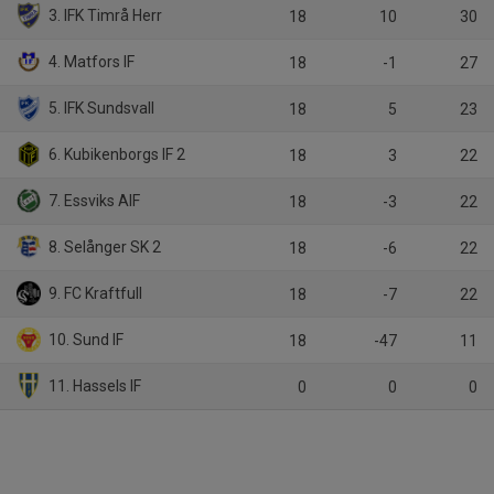
3. IFK Timrå Herr
18
10
30
4. Matfors IF
18
-1
27
5. IFK Sundsvall
18
5
23
6. Kubikenborgs IF 2
18
3
22
7. Essviks AIF
18
-3
22
8. Selånger SK 2
18
-6
22
9. FC Kraftfull
18
-7
22
10. Sund IF
18
-47
11
11. Hassels IF
0
0
0