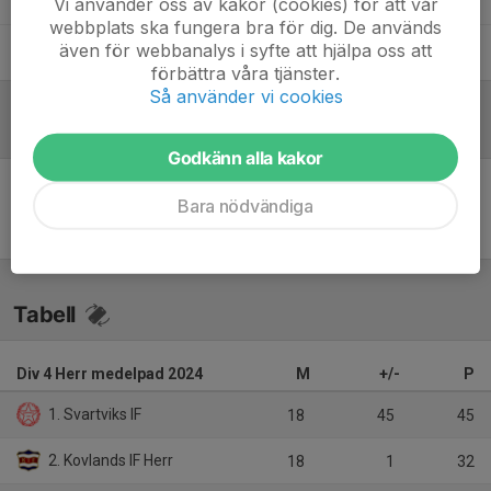
Vi använder oss av kakor (cookies) för att vår
webbplats ska fungera bra för dig. De används
även för webbanalys i syfte att hjälpa oss att
Aziz Duzgun
Målvaktstränare/Assisterande tränare
förbättra våra tjänster.
Så använder vi cookies
Referat
Godkänn alla kakor
Bara nödvändiga
Inget referat skrivet
Tabell
Div 4 Herr medelpad 2024
M
+/-
P
1. Svartviks IF
18
45
45
2. Kovlands IF Herr
18
1
32