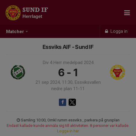
SUND IF
Herrlaget
Logga in
Matcher
Essviks AIF - Sund IF
Div 4 Herr medelpad 2024
6 - 1
21 sep 2024, 11:30, Essviksvallen
nedre plan 11-11
Samling 10:00, Omkl rumm essviks , parkera på grusplan
Endast kallade kunde anmäla sig till aktiviteten. 8 personer var kallade.
Logga in här