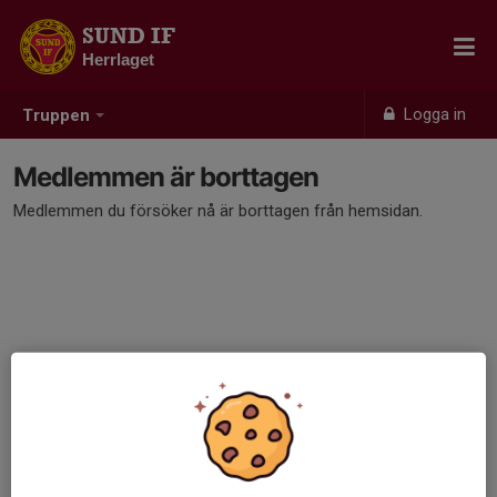
SUND IF
Herrlaget
Logga in
Truppen
Medlemmen är borttagen
Medlemmen du försöker nå är borttagen från hemsidan.